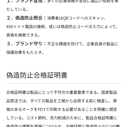
１．ブランド宣伝：
多くの企業情報が宣伝に幅広い役割を果
たしている。
２．偽造防止照合：
消費者はQRコードへのスキャン、
400×××電話の接続、或いは偽造防止コードの入力によって、
真偽を検索できる。
３．ブランド守り：
不正な模倣を防げて、企業自身の製品に
保護効果をもたらす。
偽造防止合格証明書
合格証明書は製品にとって不可欠の重要要素である。国家製品
品質法では、すべての製品を工場から出荷する前に検査し、資
格のあるマークを付けて印刷する必要があることを明確に規定
している。コスト節約、労力削減のために、製品合格証明書に
偽造防止情報を直接につけられ、合格証明と偽造防止の2つの機