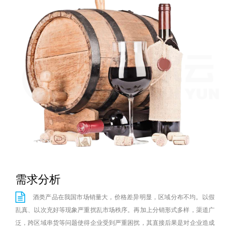
New
用
我
闻
日
们
资
文
讯
版
需求分析
酒类产品在我国市场销量大，价格差异明显，区域分布不均。以假
乱真、以次充好等现象严重扰乱市场秩序。再加上分销形式多样，渠道广
泛，跨区域串货等问题使得企业受到严重困扰，其直接后果是对企业造成