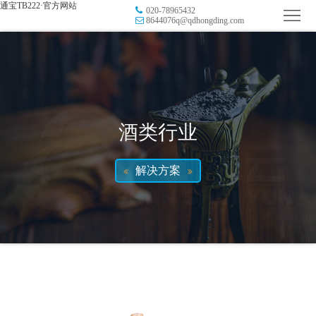
通宝TB222·官方网站
020-78965432
首
8644076q@qdhongding.com
页
品
牌
防
防
窜
RFID
酒类行业
伪
溯
电
解决方案
源
子
数
标
字
智
签
营
慧
行
系
销
智
业
关
统
能
应
于
新