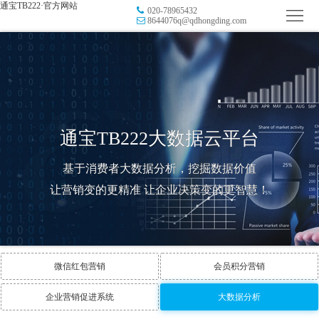
通宝TB222·官方网站
020-78965432
首
8644076q@qdhongding.com
页
品
牌
防
防
窜
RFID
通宝TB222大数据云平台
伪
溯
电
基于消费者大数据分析，挖掘数据价值
源
子
数
让营销变的更精准 让企业决策变的更智慧！
标
字
智
签
营
慧
行
微信红包营销
会员积分营销
系
销
智
业
关
企业营销促进系统
大数据分析
统
能
应
于
新