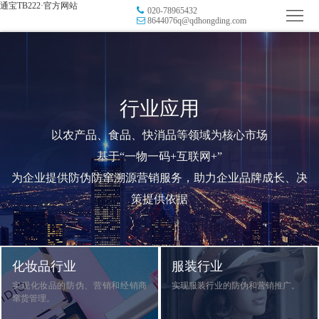
通宝TB222·官方网站
020-78965432
首
8644076q@qdhongding.com
页
品
牌
防
行业应用
防
窜
RFID
以农产品、食品、快消品等领域为核心市场
伪
溯
电
基于“一物一码+互联网+”
为企业提供防伪防窜溯源营销服务，助力企业品牌成长、决
源
子
数
策提供依据
标
字
智
签
营
慧
行
化妆品行业
服装行业
系
销
智
业
关
实现化妆品的防伪、营销和经销商
实现服装行业的防伪和营销推广。
窜货管理。
统
能
应
于
新