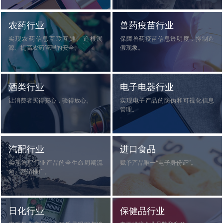
New
用
我
闻
日
农药行业
兽药疫苗行业
们
实现农药信息互联互通、追根溯
保障兽药疫苗信息透明度，抑制造
资
文
源、提高农药管理的安全。
假现象。
讯
版
酒类行业
电子电器行业
让消费者买得安心，验得放心。
实现电子产品的防伪和可视化信息
管理。
汽配行业
进口食品
实现汽配行业产品的全生命周期流
赋予产品唯一“电子身份证”。
向、营销推广。
日化行业
保健品行业