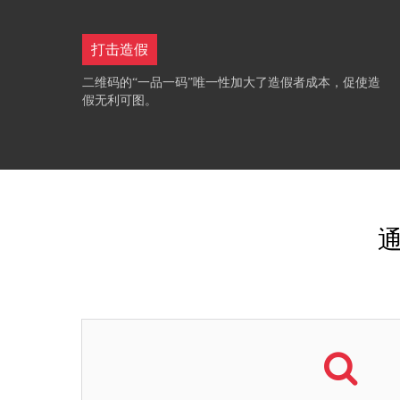
打击造假
二维码的“一品一码”唯一性加大了造假者成本，促使造
假无利可图。
通