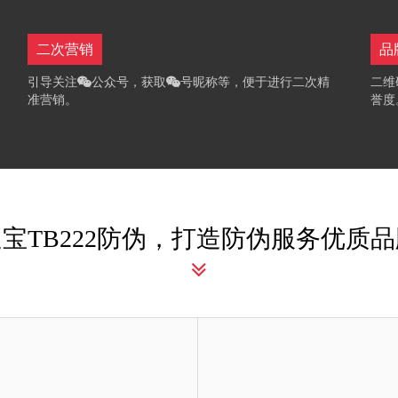
二次营销
品
引导关注
公众号，获取
号昵称等，便于进行二次精
二维
准营销。
誉度
宝TB222防伪，打造防伪服务优质