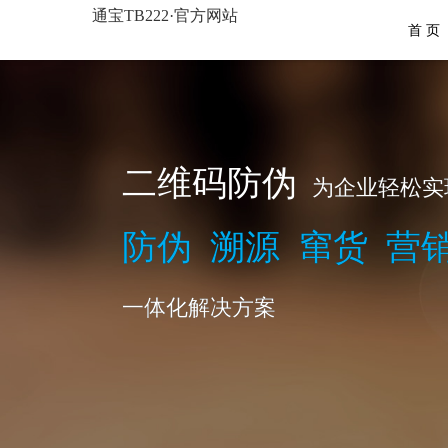
通宝TB222·官方网站
首 页
二维码防伪
为企业轻松实
防伪 溯源 窜货 营
一体化解决方案