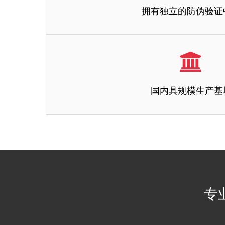
拥有独立的防伪验证
拥有独立的防伪验证
国内具规模生产基
我们公司拥有独立的防伪验证中心，安全和稳定性均达到国家
品必将承担法律责任。
国内具规模生产基
全国具规模的防伪标识研发生产
专