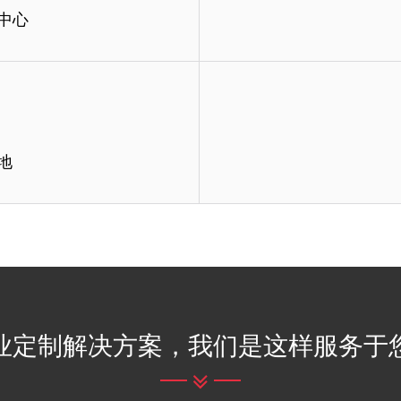
中心
中心
地
标准，极具权威性，若出现仿造假冒
我们公司能够根据客户需求，个性
地
基地。
我们公司拥有完善的售后服务团
业定制解决方案，我们是这样服务于