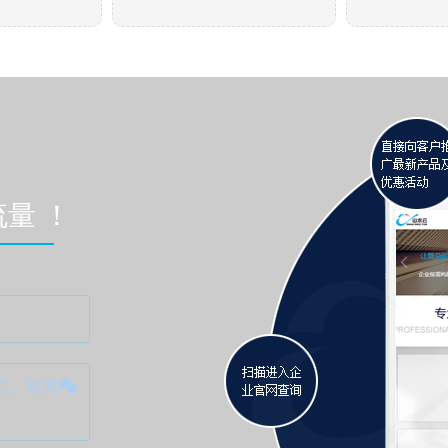
量 ！
息、提高