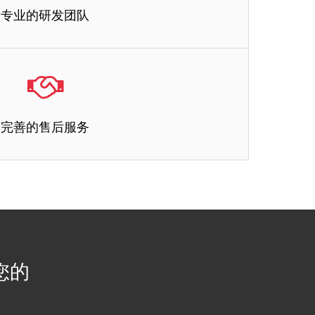
专业的研发团队
专业的研发团队
完善的售后服务
化开发满足客户各种功能需求的二维码，将防伪、溯源、防窜
货、积分等功能于一体。
完善的售后服务
队，能够对合作伙伴进行长期的跟踪服务，保证售后无忧。
您的