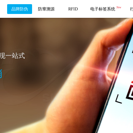
New
品牌防伪
防窜溯源
RFID
电子标签系统
现一站式
销