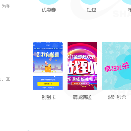
，为客
动、互