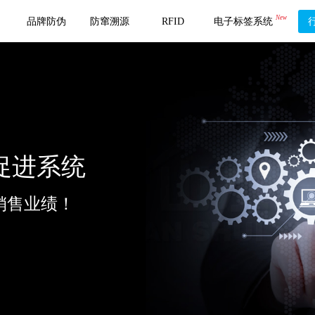
New
品牌防伪
防窜溯源
RFID
电子标签系统
销促进系统
销售业绩！