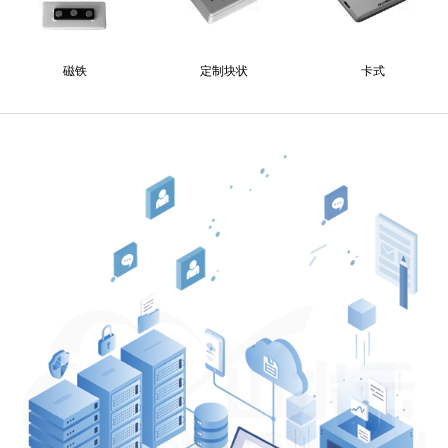
磁铁
定制块状
卡式