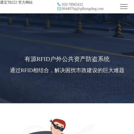
通宝TB222·官方网站
020-78965432
首
8644076q@qdhongding.com
页
品
牌
防
防
窜
RFID
有源RFID户外公共资产防盗系统
伪
溯
电
通过RFID相结合，解决困扰市政建设的巨大难题
源
子
数
标
字
智
签
营
慧
行
系
销
智
业
关
统
能
应
于
新