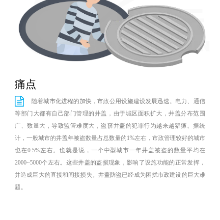
New
用
我
闻
日
们
资
文
讯
版
痛点
随着城市化进程的加快，市政公用设施建设发展迅速。电力、通信
等部门大都有自己部门管理的井盖，由于城区面积扩大，井盖分布范围
广、数量大，导致监管难度大，盗窃井盖的犯罪行为越来越猖獗。据统
计，一般城市的井盖年被盗数量占总数量的1%左右，市政管理较好的城市
也在0.5%左右。也就是说，一个中型城市一年井盖被盗的数量平均在
2000~5000个左右。这些井盖的盗损现象，影响了设施功能的正常发挥，
并造成巨大的直接和间接损失。井盖防盗已经成为困扰市政建设的巨大难
题。