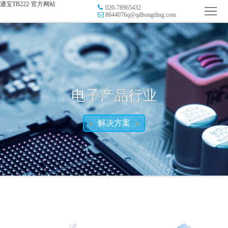
通宝TB222·官方网站
020-78965432
首
8644076q@qdhongding.com
页
品
牌
防
防
窜
RFID
电子产品行业
伪
溯
电
解决方案
源
子
数
标
字
智
签
营
慧
行
系
销
智
业
关
统
能
应
于
新