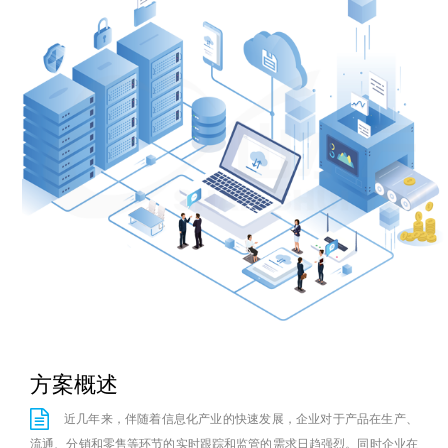
New
用
我
闻
日
们
资
文
讯
版
方案概述
近几年来，伴随着信息化产业的快速发展，企业对于产品在生产、
流通、分销和零售等环节的实时跟踪和监管的需求日趋强烈。同时企业在