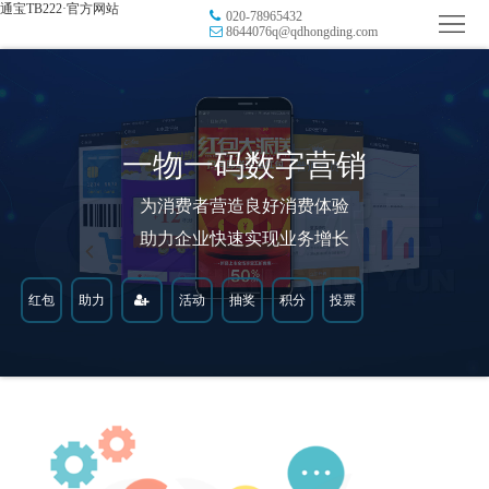
通宝TB222·官方网站
020-78965432
首
8644076q@qdhongding.com
页
品
牌
防
一物一码数字营销
防
窜
RFID
为消费者营造良好消费体验
伪
溯
电
助力企业快速实现业务增长
源
子
数
红包
助力
活动
抽奖
积分
投票
标
字
智
签
营
慧
行
系
销
智
业
关
统
能
应
于
新