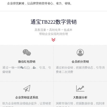
企业排忧解难，让品牌营销变得省心、省力、省钱。
通宝TB222数字营销
高客流量 + 高转化率 + 低成本
帮助企业实现利润倍增
微信红包营销
会员积分营销
通过一物一码
红
，
、引流、引
通过积分促销，把握消费动态，引导消
爆销量
费者二次消费
企业营销促进系统
大数据分析
助力企业销售业绩稳步提升，让营销变
洞察市场行情，挖掘数据价值，找到潜