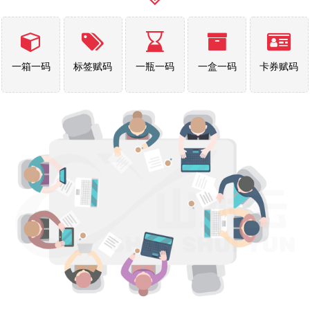
一箱一码
标签赋码
一瓶一码
一盒一码
卡券赋码