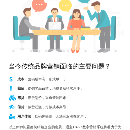
New
用
我
闻
日
们
资
文
讯
版
当今传统品牌营销面临的主要问题？
成本
：营销成本高，形式单一；
截留
：促销奖品截留，消费者获得实惠少；
窜货
：窜货乱价，渠道管理困难；
假货
：假货泛滥，打假成本高昂；
用户体验
：扫码体验差，无法沉淀潜在客户；
以上种种问题都制约着企业的发展，通宝TB222数字营销系统将着力于为