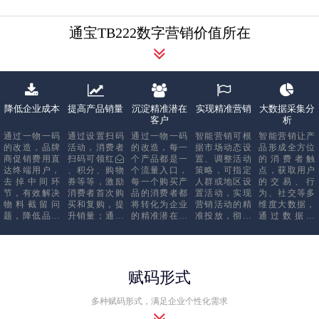
通宝TB222数字营销价值所在
降低企业成本
提高产品销量
沉淀精准潜在
实现精准营销
大数据采集分
客户
析
通过一物一码
通过设置扫码
通过一物一码
智能营销可根
智能营销让产
的改造，品牌
活动，消费者
的改造，每一
据市场动态设
品形成全方位
商促销费用直
扫码可领红
个产品都是一
置、调整活动
的消费者触
达终端用户，
、积分、购物
个流量入口，
策略，可指定
点，获取用户
去掉中间环
券等等，激励
每一个购买产
人群或地区设
的交易、行
节，有效解决
消费者首次购
品的消费者都
置活动，实现
为、社交等多
物料截留问
买和复购，提
将转化为企业
营销活动的精
维度大数据，
题，降低品牌
升销量；通过
的精准潜在客
准投放，彻底
通过数据分
商促销成本，
箱码的应用，
户，通过一码
解决传统活动
析，为企业的
同时，每个产
提升渠道动销
多奖的设置，
无法监控终端
市场决策提供
品都是品牌推
能力，提高上
还可以起到1变
效果，奖品不
重要参考，并
广的入口，减
架率和开箱
10，10变100的
可换、力度不
为细分市场制
少企业推广成
率。
潜在客户增长
可调、费用不
定精准营销策
赋码形式
本，实现全渠
效果。
可控等问题。
略提供真实可
道营销。
靠的洞察依
多种赋码形式，满足企业个性化需求
据。