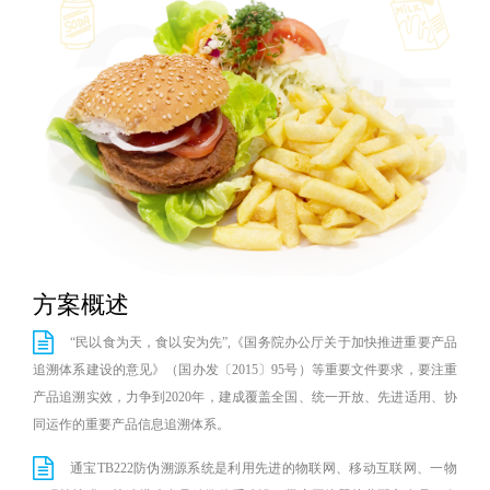
New
用
我
闻
日
们
资
文
讯
版
方案概述
“民以食为天，食以安为先”,《国务院办公厅关于加快推进重要产品
追溯体系建设的意见》（国办发〔2015〕95号）等重要文件要求，要注重
产品追溯实效，力争到2020年，建成覆盖全国、统一开放、先进适用、协
同运作的重要产品信息追溯体系。
通宝TB222防伪溯源系统是利用先进的物联网、移动互联网、一物