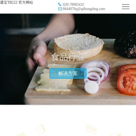
通宝TB222·官方网站
020-78965432
首
8644076q@qdhongding.com
页
品
牌
防
防
窜
RFID
食品行业
伪
溯
电
解决方案
源
子
数
标
字
智
签
营
慧
行
系
销
智
业
关
统
能
应
于
新