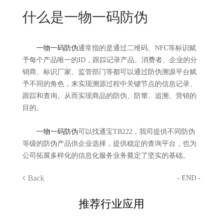
New
什么是一物一码防伪
用
我
闻
日
们
资
文
一物一码防伪
通常指的是通过二维码、NFC等标识赋
予每个产品唯一的ID，跟踪记录产品。消费者、企业的分
讯
版
销商、标识厂家、监管部门等都可以通过防伪溯源平台赋
予不同的角色，来实现溯源过程中关键节点的信息记录、
跟踪和查询。从而实现商品的防伪、防窜、追溯、营销的
目的。
一物一码防伪
可以找通宝TB222，我司提供不同防伪
等级的防伪产品供企业选择，提供稳定的查询平台，也为
公司拓展多样化的信息化服务业务奠定了坚实的基础。
Back
- END -
推荐行业应用