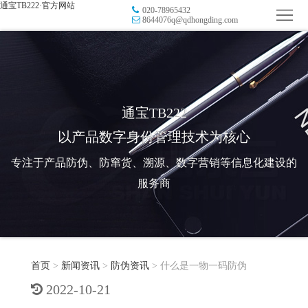
通宝TB222·官方网站
020-78965432
首
8644076q@qdhongding.com
页
品
牌
防
防
窜
RFID
通宝TB222
以产品数字身份管理技术为核心
伪
溯
电
专注于产品防伪、防窜货、溯源、数字营销等信息化建设的
源
子
数
服务商
标
字
智
签
营
慧
行
系
首页
>
新闻资讯
>
防伪资讯
>
什么是一物一码防伪
销
智
业
关
2022-10-21
统
能
应
于
新