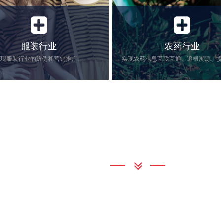
服装行业
农药行业
实现服装行业的防伪和营销推广。
竞争日益激烈，假冒产品低价销
实现农药信息互联互通、追根
联系我们
正牌产品销量，侵蚀企业利润收
农药管理的安全。
行业产品追溯解决方案给每一件
了难以伪造的唯一的电子标签标
效地避免假冒的行为…
通宝TB222