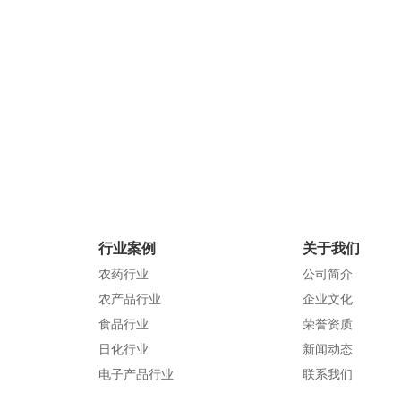
地 址：广州市增城区新塘镇太平洋
查看详情
查看详情
联系电话：020-78965432
邮 箱：8644076q@qdhongding.c
官方网站：qdhongding.com
行业案例
关于我们
服装行业
农药行业
农药行业
公司简介
农产品行业
企业文化
食品行业
荣誉资质
日化行业
新闻动态
电子产品行业
联系我们