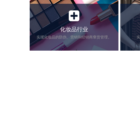
化妆品行业
实现化妆品的防伪、营销和经销商窜货管理。
近年来，美妆行业保持着蓬勃稳定的增
服装行业
长，相关数据显示：从2007年的1400亿元
售，冲击
到2017年近的4000亿元，我国化妆品的市
益。服装
场规模增长了138%。然而，在繁荣的背
服装赋予
后以及行业暴利的驱使下…
识，可以有