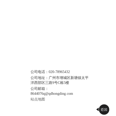
西部区三路9号C栋5楼
查看详情
om
公司电话：020-78965432
兽药疫苗行业
公司地址：广州市增城区新塘镇太平
洋西部区三路9号C栋5楼
公司邮箱：
8644076q@qdhongding.com
站点地图