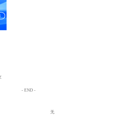
业
- END -
无