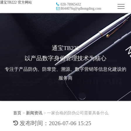
通宝TB222·官方网站
020-78965432
首
8644076q@qdhongding.com
页
品
牌
防
防
窜
RFID
通宝TB222
以产品数字身份管理技术为核心
伪
溯
电
专注于产品防伪、防窜货、溯源、数字营销等信息化建设的
源
子
数
服务商
标
字
智
签
营
慧
行
系
首页
>
新闻资讯
>
一家合格的防伪公司需要具备什么
销
智
业
关
发布时间：2026-07-06 15:25
统
能
应
于
新