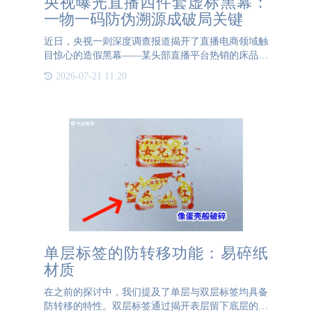
央视曝光直播四件套虚标黑幕：
一物一码防伪溯源成破局关键
近日，央视一则深度调查报道揭开了直播电商领域触
目惊心的造假黑幕——某头部直播平台热销的床品四
件套被曝存在系统性信息造假，涉及材质虚标、尺寸
2026-07-21 11:20
缩水、安全指标篡改等五大核心问题，引发消费者对
家居产品信任危机
单层标签的防转移功能：易碎纸
材质
在之前的探讨中，我们提及了单层与双层标签均具备
防转移的特性。双层标签通过揭开表层留下底层的方