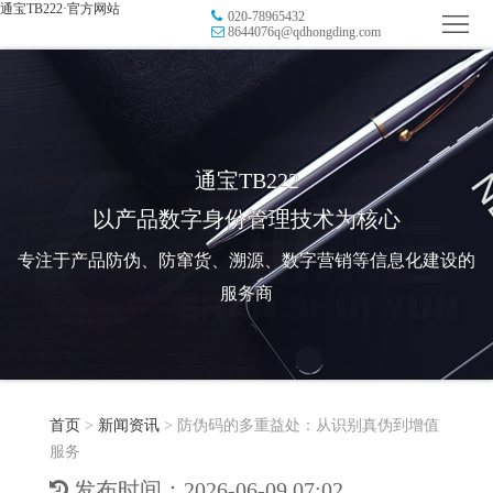
通宝TB222·官方网站
020-78965432
首
8644076q@qdhongding.com
页
品
牌
防
防
窜
RFID
通宝TB222
以产品数字身份管理技术为核心
伪
溯
电
专注于产品防伪、防窜货、溯源、数字营销等信息化建设的
源
子
数
服务商
标
字
智
签
营
慧
行
系
首页
>
新闻资讯
>
防伪码的多重益处：从识别真伪到增值
销
智
业
关
服务
统
能
应
于
新
发布时间：2026-06-09 07:02