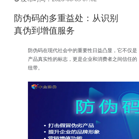
New
用
我
闻
日
防伪码的多重益处：从识别
们
资
文
真伪到增值服务
讯
版
防伪码在现代社会中的重要性日益凸显，它不仅是
产品真实性的标志，更是企业和消费者之间信任的
纽带。