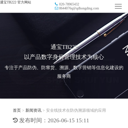
通宝TB222·官方网站
020-78965432
首
8644076q@qdhongding.com
页
品
牌
防
防
窜
RFID
通宝TB222
以产品数字身份管理技术为核心
伪
溯
电
专注于产品防伪、防窜货、溯源、数字营销等信息化建设的
源
子
数
服务商
标
字
智
签
营
慧
行
系
首页
>
新闻资讯
>
安全线技术在防伪溯源领域的应用
销
智
业
关
发布时间：2026-06-15 15:11
统
能
应
于
新