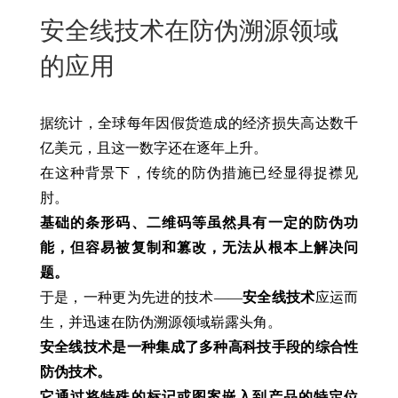
New
安全线技术在防伪溯源领域
用
我
闻
日
的应用
们
资
文
讯
版
据统计，全球每年因假货造成的经济损失高达数千
亿美元，且这一数字还在逐年上升。
在这种背景下，传统的防伪措施已经显得捉襟见
肘。
基础的条形码、二维码等虽然具有一定的防伪功
能，但容易被复制和篡改，无法从根本上解决问
题。
于是，一种更为先进的技术——
安全线技术
应运而
生，并迅速在防伪溯源领域崭露头角。
安全线技术是一种集成了多种高科技手段的综合性
防伪技术。
它通过将特殊的标记或图案嵌入到产品的特定位