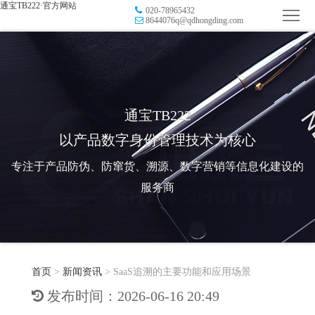
通宝TB222·官方网站
020-78965432
首
8644076q@qdhongding.com
页
品
牌
防
防
窜
RFID
通宝TB222
以产品数字身份管理技术为核心
伪
溯
电
专注于产品防伪、防窜货、溯源、数字营销等信息化建设的
源
子
数
服务商
标
字
智
签
营
慧
行
系
首页
>
新闻资讯
>
SaaS追溯的主要功能和应用场景
销
智
业
关
发布时间：2026-06-16 20:49
统
能
应
于
新