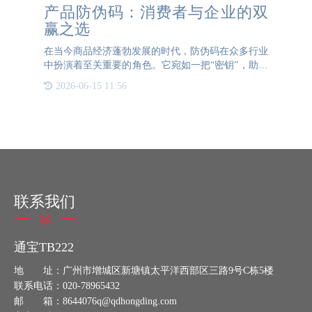
产品防伪码：消费者与企业的双
赢之选
在当今商品经济蓬勃发展的时代，防伪码在众多行业
中扮演着至关重要的角色。它宛如一把“密钥”，助力
消费者精准判断所购产品是否为正品。过去，防伪方
2026-06-15 11:56
式较为传统和繁琐，给消费者带来诸多不便。但随着
科技日新月异，
联系我们
通宝TB222
地 址：广州市增城区新塘镇太平洋西部区三路9号C栋5楼
联系电话：020-78965432
邮 箱：8644076q@qdhongding.com