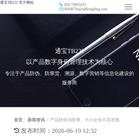
通宝TB222·官方网站
020-78965432
首
8644076q@qdhongding.com
页
品
牌
防
防
窜
RFID
通宝TB222
以产品数字身份管理技术为核心
伪
溯
电
专注于产品防伪、防窜货、溯源、数字营销等信息化建设的
源
子
数
服务商
标
字
智
签
营
慧
行
系
首页
>
新闻资讯
>
产品防伪与防窜，大小企业不容忽视
销
智
业
关
发布时间：2026-06-19 12:32
统
能
应
于
新