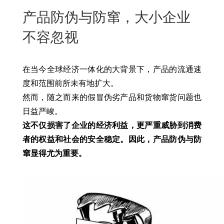
New
产品防伪与防窜，大小企业
用
我
闻
日
不容忽视
们
资
文
讯
版
在当今全球经济一体化的大背景下，产品的流通速
度和范围前所未有地扩大。
然而，随之而来的假冒伪劣产品和货物窜货问题也
日益严峻。
这不仅损害了企业的经济利益，更严重威胁到消费
者的权益和社会的安全稳定。因此，产品防伪与防
窜显得尤为重要。