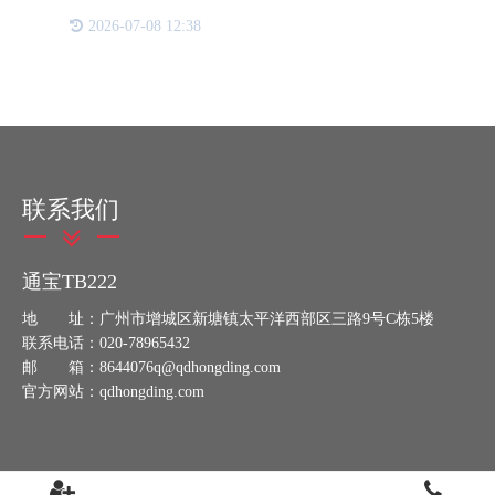
准、持久的特点，在防伪溯源领域崭露头角，成为各
2026-07-08 12:38
行各业不可或缺的重要工具。随着市场经济的不断发
展，假冒伪劣产品层
联系我们
通宝TB222
地 址：广州市增城区新塘镇太平洋西部区三路9号C栋5楼
联系电话：020-78965432
邮 箱：8644076q@qdhongding.com
官方网站：qdhongding.com