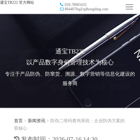
通宝TB222·官方网站
020-78965432
首
8644076q@qdhongding.com
页
品
牌
防
防
窜
RFID
通宝TB222
以产品数字身份管理技术为核心
伪
溯
电
专注于产品防伪、防窜货、溯源、数字营销等信息化建设的
源
子
数
服务商
标
字
智
签
营
慧
行
系
首页
>
新闻资讯
>
防伪二维码查询系统：企业防伪方案的
销
智
业
关
双核心
统
能
应
于
新
发布时间：2026-07-16 14:30