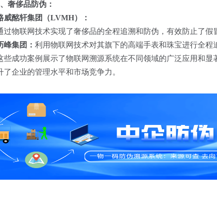
4、奢侈品防伪：
路威酩轩集团（LVMH）：
通过物联网技术实现了奢侈品的全程追溯和防伪，有效防止了假
历峰集团：
利用物联网技术对其旗下的高端手表和珠宝进行全程
这些成功案例展示了物联网溯源系统在不同领域的广泛应用和显
升了企业的管理水平和市场竞争力。