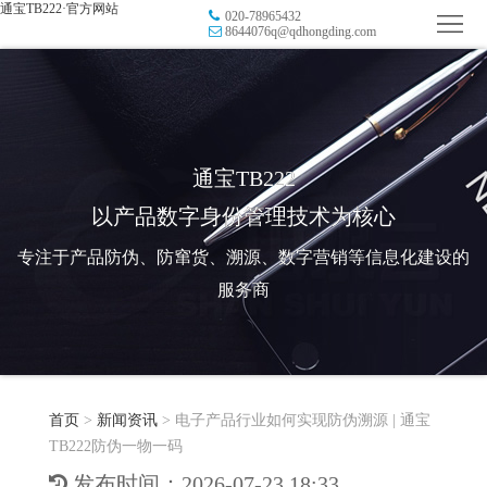
通宝TB222·官方网站
020-78965432
首
8644076q@qdhongding.com
页
品
牌
防
防
窜
RFID
通宝TB222
以产品数字身份管理技术为核心
伪
溯
电
专注于产品防伪、防窜货、溯源、数字营销等信息化建设的
源
子
数
服务商
标
字
智
签
营
慧
行
系
首页
>
新闻资讯
>
电子产品行业如何实现防伪溯源 | 通宝
销
智
业
关
TB222防伪一物一码
统
能
应
于
新
发布时间：2026-07-23 18:33