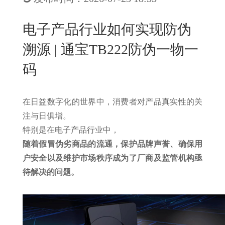
New
用
我
闻
日
电子产品行业如何实现防伪
们
资
文
溯源 | 通宝TB222防伪一物一
讯
版
码
在日益数字化的世界中，消费者对产品真实性的关
注与日俱增。
特别是在电子产品行业中，
随着假冒伪劣商品的流通，保护品牌声誉、确保用
户安全以及维护市场秩序成为了厂商及监管机构亟
待解决的问题。