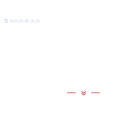
一
2026-05-09 20:26
联系我们
通宝TB222
地 址：广州市增城区新塘镇太平洋