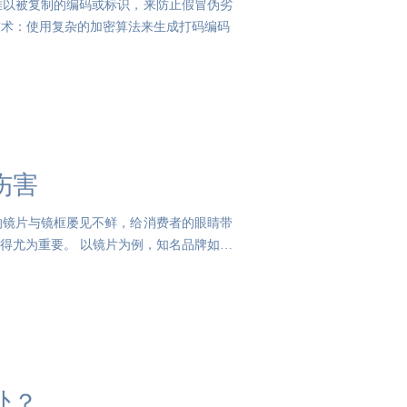
难以被复制的编码或标识，来防止假冒伪劣
技术：使用复杂的加密算法来生成打码编码
伤害
的镜片与镜框屡见不鲜，给消费者的眼睛带
得尤为重要。 以镜片为例，知名品牌如蔡
处？