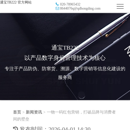
通宝TB222·官方网站
020-78965432
首
8644076q@qdhongding.com
页
品
牌
防
防
窜
RFID
通宝TB222
以产品数字身份管理技术为核心
伪
溯
电
专注于产品防伪、防窜货、溯源、数字营销等信息化建设的
源
子
数
服务商
标
字
智
签
营
慧
行
系
首页
>
新闻资讯
>
一物一码红包营销，打破品牌与消费者
销
智
业
关
间的壁垒
统
能
应
于
新
发布时间：2026-04-01 14:30