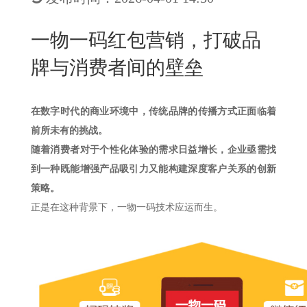
New
用
我
闻
日
一物一码红包营销，打破品
们
资
文
牌与消费者间的壁垒
讯
版
在数字时代的商业环境中，传统品牌的传播方式正面临着
前所未有的挑战。
随着消费者对于个性化体验的需求日益增长，企业亟需找
到一种既能增强产品吸引力又能构建深度客户关系的创新
策略。
正是在这种背景下，一物一码技术应运而生。