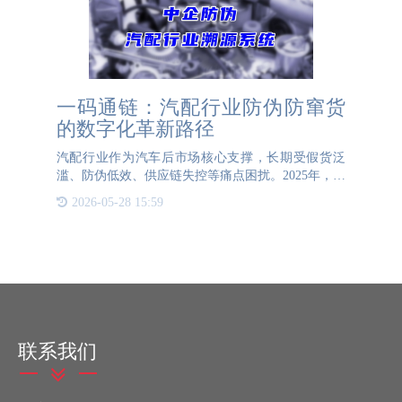
一码通链：汽配行业防伪防窜货
的数字化革新路径
汽配行业作为汽车后市场核心支撑，长期受假货泛
滥、防伪低效、供应链失控等痛点困扰。2025年，斯
凯孚等企业通过“一物一码+区块链”技术破局，为每
2026-05-28 15:59
个零件赋予唯一“数字身份证”，实现从生产到售后的
全链路可信
联系我们