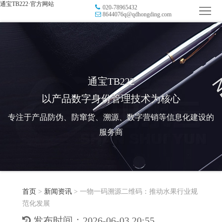
通宝TB222·官方网站
020-78965432
首
8644076q@qdhongding.com
页
品
牌
防
防
窜
RFID
通宝TB222
以产品数字身份管理技术为核心
伪
溯
电
专注于产品防伪、防窜货、溯源、数字营销等信息化建设的
源
子
数
服务商
标
字
智
签
营
慧
行
系
首页
>
新闻资讯
>
一物一码溯源二维码：推动水果行业规
销
智
业
关
范化发展
统
能
应
于
新
发布时间：2026-06-03 20:55