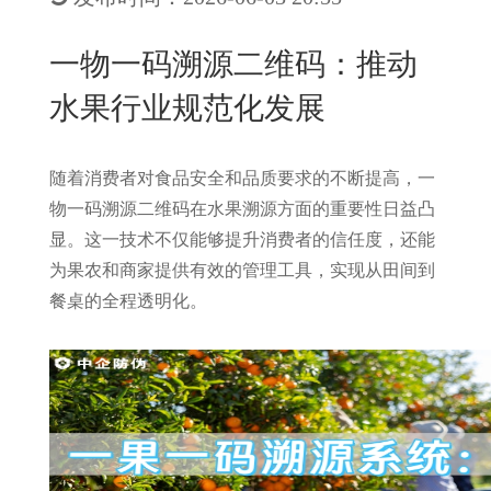
New
用
我
闻
日
一物一码溯源二维码：推动
们
资
文
水果行业规范化发展
讯
版
随着消费者对食品安全和品质要求的不断提高，一
物一码溯源二维码在水果溯源方面的重要性日益凸
显。这一技术不仅能够提升消费者的信任度，还能
为果农和商家提供有效的管理工具，实现从田间到
餐桌的全程透明化。