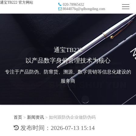
通宝TB222·官方网站
020-78965432
首
8644076q@qdhongding.com
页
品
牌
防
防
窜
RFID
通宝TB222
以产品数字身份管理技术为核心
伪
溯
电
专注于产品防伪、防窜货、溯源、数字营销等信息化建设的
源
子
数
服务商
标
字
智
签
营
慧
行
系
首页
>
新闻资讯
>
如何跟防伪企业做防伪码
销
智
业
关
发布时间：2026-07-13 15:14
统
能
应
于
新