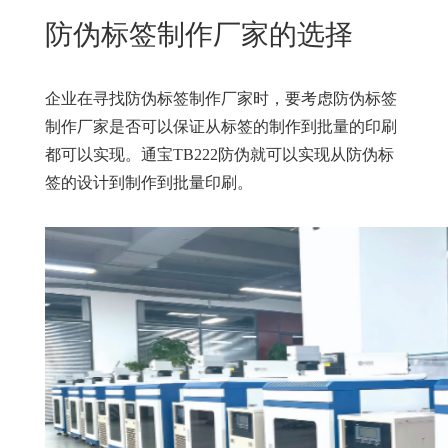
New
防伪标签制作厂家的选择
用
我
闻
日
们
资
文
企业在寻找防伪标签制作厂家时，要考虑防伪标签
讯
版
制作厂家是否可以保证从标签的制作到批量的印刷
都可以实现。
通宝TB222
防伪就可以实现从防伪标
签的设计到制作到批量印刷。