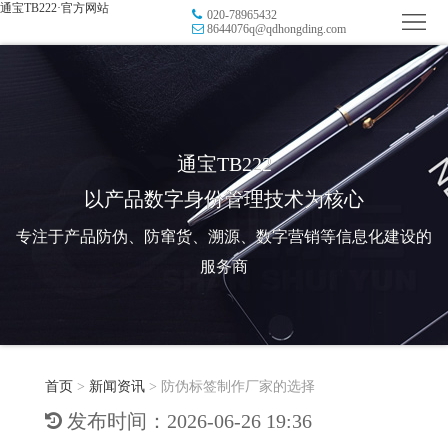
通宝TB222·官方网站
020-78965432
首
8644076q@qdhongding.com
页
品
牌
防
防
窜
RFID
通宝TB222
以产品数字身份管理技术为核心
伪
溯
电
专注于产品防伪、防窜货、溯源、数字营销等信息化建设的
源
子
数
服务商
标
字
智
签
营
慧
行
系
首页
>
新闻资讯
>
防伪标签制作厂家的选择
销
智
业
关
发布时间：2026-06-26 19:36
统
能
应
于
新