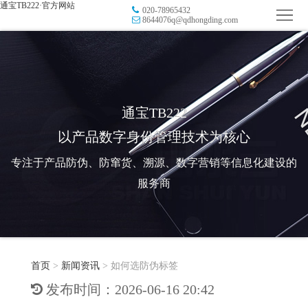
通宝TB222·官方网站
020-78965432
首
8644076q@qdhongding.com
页
品
牌
防
防
窜
RFID
通宝TB222
以产品数字身份管理技术为核心
伪
溯
电
专注于产品防伪、防窜货、溯源、数字营销等信息化建设的
源
子
数
服务商
标
字
智
签
营
慧
行
系
首页
>
新闻资讯
>
如何选防伪标签
销
智
业
关
发布时间：2026-06-16 20:42
统
能
应
于
新