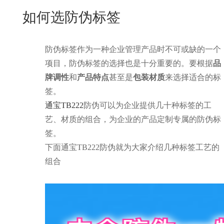
New
如何选防伪标签
用
我
闻
日
们
资
文
防伪标签作为一种企业管理产品时不可或缺的一个
讯
版
项目，防伪标签的选择也是十分重要的。要根据
品
牌调性
和
产品特点
甚至是
包装材质
来选择适合的标
签。
通宝TB222
防伪可以为企业提供几十种标签的工
艺、材质的组合，为企业的产品定制专属的防伪标
签。
下面通宝TB222防伪就为大家介绍几种标签工艺的
组合