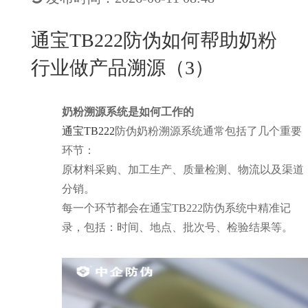
New
用
我
闻
日
通宝TB222防伪如何帮助奶粉
们
资
文
行业做产品溯源（3）
讯
版
奶粉溯源系统是如何工作的
通宝TB222
防伪奶粉溯源系统通常包括了几个重要
环节：
原材料采购、加工生产、质量检测、物流以及渠道
分销。
每一个环节都会在通宝TB222防伪系统中精准记
录，包括：时间、地点、批次号、检验结果等。