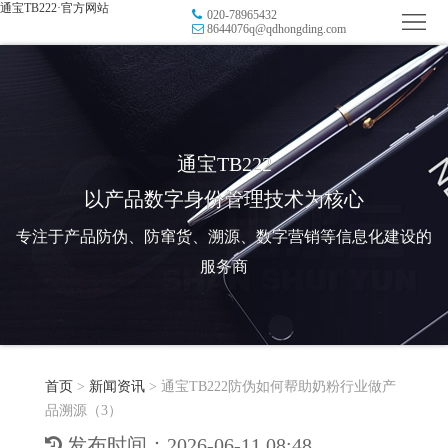
通宝TB222·官方网站
020-78965432
首
8644076q@qdhongding.com
页
品
牌
防
防
窜
RFID
通宝TB222
以产品数字身份管理技术为核心
伪
溯
电
专注于产品防伪、防窜货、溯源、数字营销等信息化建设的
源
子
数
服务商
标
字
智
签
营
慧
行
系
首页
>
新闻资讯
>
通宝TB222防伪如何帮助奶粉行业做产
销
智
业
关
品溯源（3）
统
能
应
于
新
发布时间：2026-06-11 08:48