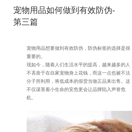
New
宠物用品如何做到有效防伪-
用
我
闻
日
第三篇
们
资
文
讯
版
宠物用品想要做到有效防伪，防伪标签的选择是很
重要的。
现如今，随着人们生活水平的提高，越来越多的人
不吝啬于在自家宠物身上花钱，而这一点也被不法
分子所利用，将低成本的假货当做正品来出售。这
不仅谋害着小生命的安危更会让品牌陷入声誉危
机。