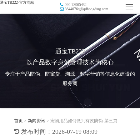
通宝TB222·官方网站
020-78965432
首
8644076q@qdhongding.com
页
品
牌
防
防
窜
RFID
通宝TB222
以产品数字身份管理技术为核心
伪
溯
电
专注于产品防伪、防窜货、溯源、数字营销等信息化建设的
源
子
数
服务商
标
字
智
签
营
慧
行
系
首页
>
新闻资讯
>
宠物用品如何做到有效防伪-第三篇
销
智
业
关
发布时间：2026-07-19 08:09
统
能
应
于
新