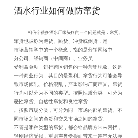
New
酒水行业如何做防窜货
用
我
闻
日
们
资
文
相信令很多酒水厂家头疼的一个问题就是：窜货。
讯
版
窜货
也被称为跑货、跳货、冲货或倒货，是
市场营销学
中的一个概念，指的是
分销网络
中
分公司
、
经销商（中间商）
、
业务员
受利益驱动，进行跨区销售的一种营销现象。这是
一种商业行为，其目的是盈利。窜货行为可能会导
致市场倾轧、价格混乱，严重影响厂商声誉。窜货
行为可以分为不同的类型。按照性质分类，可分为
恶性窜货
、
自然性窜货
和
良性窜货
。按照市场分类，可分为同一市场内部的窜货、不
同市场之间的窜货和交叉市场之间的窜货。
不管是哪种类型的窜货，都会给品牌方带来困扰，
轻则经济受损，重则声誉受损而带来一连串无法弥