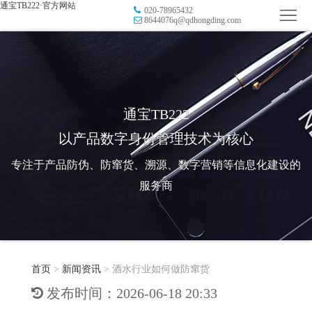
通宝TB222·官方网站
020-78965432
首
8644076q@qdhongding.com
页
品
牌
防
防
窜
RFID
通宝TB222
以产品数字身份管理技术为核心
伪
溯
电
专注于产品防伪、防窜货、溯源、数字营销等信息化建设的
源
子
数
服务商
标
字
智
签
营
慧
行
系
首页
>
新闻资讯
>
酒水行业如何做防窜货
销
智
业
关
发布时间：2026-06-18 20:33
统
能
应
于
新