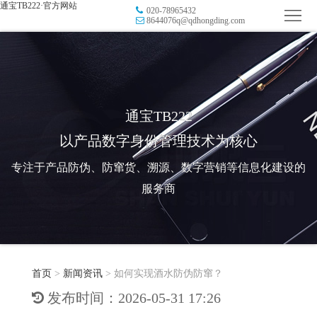
通宝TB222·官方网站
020-78965432
首
8644076q@qdhongding.com
页
品
牌
防
防
窜
RFID
通宝TB222
以产品数字身份管理技术为核心
伪
溯
电
专注于产品防伪、防窜货、溯源、数字营销等信息化建设的
源
子
数
服务商
标
字
智
签
营
慧
行
系
首页
>
新闻资讯
>
如何实现酒水防伪防窜？
销
智
业
关
发布时间：2026-05-31 17:26
统
能
应
于
新