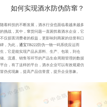
New
如何实现酒水防伪防窜？
用
我
闻
日
们
资
文
随着科技的不断发展，酒水行业也面临着越来越多
讯
版
的挑战，其中，窜货问题一直困扰着酒水企业，它
不仅损害消费者的权益，更影响到商家的信誉和口
碑，为此，
通宝TB222
防伪一物一码系统应运而
生，它是能实现产品从原料、生产、包装，到仓
储、流通、销售等环节的产品生命周期管理的数据
平台，有了这样的平台，酒水企业可以有效规避仿
冒伪劣现象，提高产品信誉度，提升企业形象。