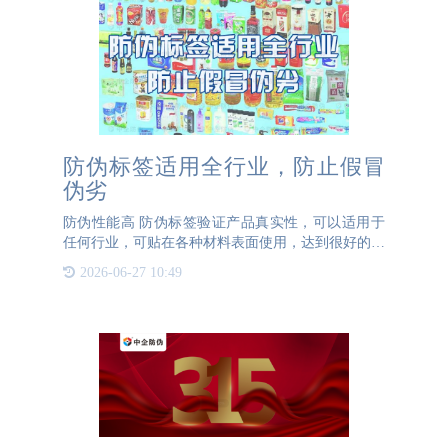
防伪标签适用全行业，防止假冒
伪劣
防伪性能高 防伪标签验证产品真实性，可以适用于
任何行业，可贴在各种材料表面使用，达到很好的防
伪效果。防伪标签分为很多种，制作防伪标签需要选
2026-06-27 10:49
对企业，防止标签被假冒，实现产品对品牌的保护。
防伪标签可根据