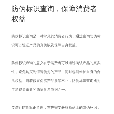
New
防伪标识查询，保障消费者
用
我
闻
日
权益
们
资
文
讯
版
防伪标识查询是一种常见的消费者行为，通过查询防伪标
识可以验证产品的真伪以及保障自身权益。
防伪标识查询的意义在于消费者可以通过确认产品的真实
性，避免购买到假冒伪劣的产品，同时也能维护自身的合
法权益。随着假冒伪劣产品屡禁不止，防伪标识查询成为
了消费者重要的购物参考依据之一。
要进行防伪标识查询，首先需要获取商品上的防伪标识，