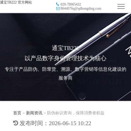
通宝TB222·官方网站
020-78965432
首
8644076q@qdhongding.com
页
品
牌
防
防
窜
RFID
通宝TB222
以产品数字身份管理技术为核心
伪
溯
电
专注于产品防伪、防窜货、溯源、数字营销等信息化建设的
源
子
数
服务商
标
字
智
签
营
慧
行
系
首页
>
新闻资讯
>
防伪标识查询，保障消费者权益
销
智
业
关
发布时间：2026-06-15 10:22
统
能
应
于
新