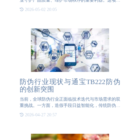
业守护产品质量、维护市场秩序的重要利器。这项技
术通过为每件商品赋予唯一数字身份，构建起贯穿全
2026-05-02 20:05
产业链的智能管理体系，为企业的品质管控和渠道管
理提供了全新解决
防伪行业现状与通宝TB222防伪
的创新突围
当前，全球防伪行业正面临技术迭代与市场需求的双
重挑战。一方面，造假手段日益智能化，传统防伪技
术如全息标识、二维码等逐渐失效；另一方面，消费
2026-04-27 20:57
者对产品溯源和真伪验证的需求激增，倒逼企业加速
技术升级。然而，