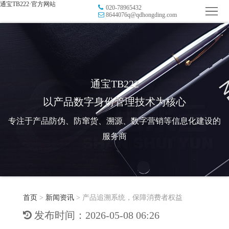
通宝TB222·官方网站
020-78965432
首
8644076q@qdhongding.com
页
品
牌
防
防
窜
RFID
通宝TB222
以产品数字身份管理技术为核心
伪
溯
电
专注于产品防伪、防窜货、溯源、数字营销等信息化建设的
源
子
数
服务商
标
字
智
签
营
慧
行
系
首页
>
新闻资讯
>
产品追溯系统，保障消费者权益
销
智
业
关
发布时间：2026-05-08 06:26
统
能
应
于
新