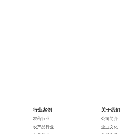
通宝TB222
地 址：广州市增城区新塘镇太平洋
联系电话：020-78965432
邮 箱：8644076q@qdhongding.c
官方网站：qdhongding.com
行业案例
关于我们
农药行业
公司简介
农产品行业
企业文化