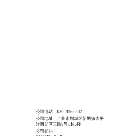
西部区三路9号C栋5楼
om
公司电话：020-78965432
公司地址：广州市增城区新塘镇太平
洋西部区三路9号C栋5楼
公司邮箱：