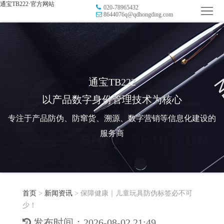
通宝TB222·官方网站
020-78965432
首
8644076q@qdhongding.com
页
品
牌
防
防
窜
RFID
通宝TB222
以产品数字身份管理技术为核心
伪
溯
电
专注于产品防伪、防窜货、溯源、数字营销等信息化建设的
源
子
数
服务商
标
字
智
签
营
慧
行
系
首页
>
新闻资讯
>
保障健康｜儿童玩具防伪标签必不可
销
智
业
关
少！
统
能
应
于
新
发布时间：2026-08-02 21:49