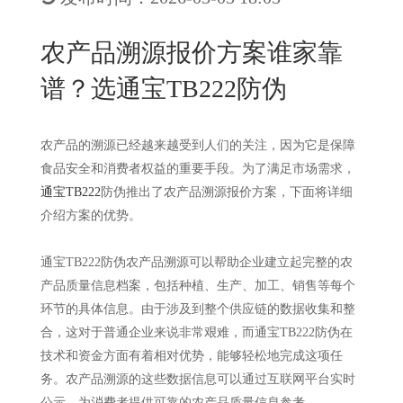
New
用
我
闻
日
农产品溯源报价方案谁家靠
们
资
文
谱？选通宝TB222防伪
讯
版
农产品的溯源已经越来越受到人们的关注，因为它是保障
食品安全和消费者权益的重要手段。为了满足市场需求，
通宝TB222
防伪推出了农产品溯源报价方案，下面将详细
介绍方案的优势。
通宝TB222防伪农产品溯源可以帮助企业建立起完整的农
产品质量信息档案，包括种植、生产、加工、销售等每个
环节的具体信息。由于涉及到整个供应链的数据收集和整
合，这对于普通企业来说非常艰难，而通宝TB222防伪在
技术和资金方面有着相对优势，能够轻松地完成这项任
务。农产品溯源的这些数据信息可以通过互联网平台实时
公示，为消费者提供可靠的农产品质量信息参考。