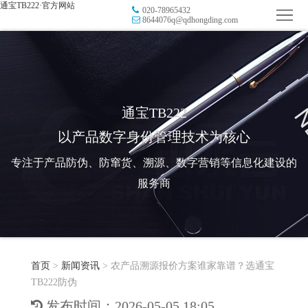
通宝TB222·官方网站
020-78965432
首
8644076q@qdhongding.com
页
品
牌
防
防
窜
RFID
通宝TB222
以产品数字身份管理技术为核心
伪
溯
电
专注于产品防伪、防窜货、溯源、数字营销等信息化建设的
源
子
数
服务商
标
字
智
签
营
慧
行
系
首页
>
新闻资讯
>
农产品溯源报价方案谁家靠谱？选通宝
销
智
业
关
TB222防伪
统
能
应
于
新
发布时间：2026-05-05 18:05