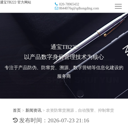
通宝TB222·官方网站
020-78965432
首
8644076q@qdhongding.com
页
品
牌
防
防
窜
RFID
通宝TB222
以产品数字身份管理技术为核心
伪
溯
电
专注于产品防伪、防窜货、溯源、数字营销等信息化建设的
源
子
数
服务商
标
字
智
签
营
慧
行
系
首页
>
新闻资讯
>
农资防窜货溯源，自动预警、抑制窜货
销
智
业
关
发布时间：2026-07-23 21:16
统
能
应
于
新