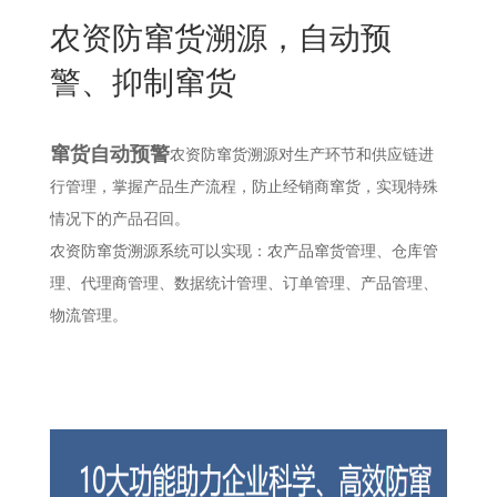
New
农资防窜货溯源，自动预
用
我
闻
日
警、抑制窜货
们
资
文
讯
版
窜货自动预警
农资防窜货溯源对生产环节和供应链进
行管理，掌握产品生产流程，防止经销商窜货，实现特殊
情况下的产品召回。
农资防窜货溯源系统可以实现：农产品窜货管理、仓库管
理、代理商管理、数据统计管理、订单管理、产品管理、
物流管理。