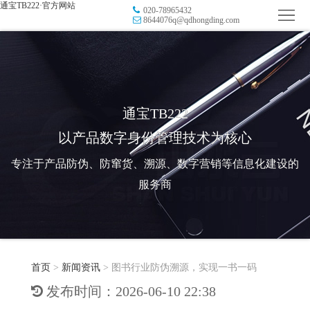
通宝TB222·官方网站
020-78965432
首
8644076q@qdhongding.com
页
品
牌
防
防
窜
RFID
通宝TB222
以产品数字身份管理技术为核心
伪
溯
电
专注于产品防伪、防窜货、溯源、数字营销等信息化建设的
源
子
数
服务商
标
字
智
签
营
慧
行
系
首页
>
新闻资讯
>
图书行业防伪溯源，实现一书一码
销
智
业
关
发布时间：2026-06-10 22:38
统
能
应
于
新