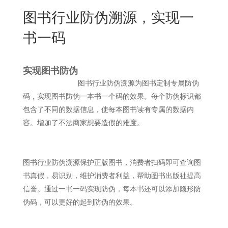
New
图书行业防伪溯源，实现一
用
我
闻
日
书一码
们
资
文
讯
版
实现图书防伪
图书行业防伪溯源为图书定制专属防伪
码，实现图书防伪一本书一个码的效果。每个防伪标识都
包含了不同的数据信息，使每本图书读有专属的数据内
容。增加了不法商家想要造假的难度。
图书行业防伪溯源保护正版图书，消费者扫码即可查询图
书真假，易识别，维护消费者利益，帮助图书出版社提高
信誉。通过一书一码实现防伪，每本书还可以添加隐形防
伪码，可以更好的起到防伪的效果。