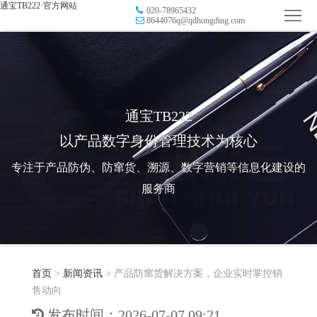
通宝TB222·官方网站
020-78965432
首
8644076q@qdhongding.com
页
品
牌
防
防
窜
RFID
通宝TB222
以产品数字身份管理技术为核心
伪
溯
电
专注于产品防伪、防窜货、溯源、数字营销等信息化建设的
源
子
数
服务商
标
字
智
签
营
慧
行
系
首页
>
新闻资讯
>
产品防窜货解决方案，企业实时掌控销
销
智
业
关
售动向
统
能
应
于
新
发布时间：2026-07-07 09:21