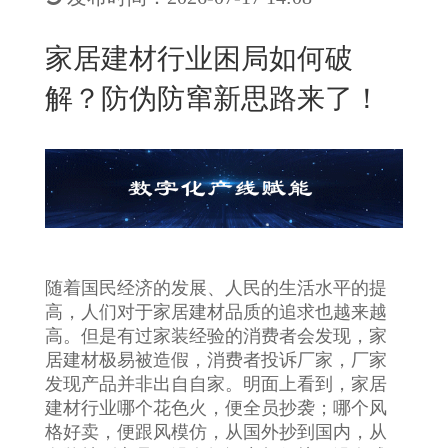
New
用
我
闻
日
家居建材行业困局如何破
们
资
文
解？防伪防窜新思路来了！
讯
版
随着国民经济的发展、人民的生活水平的提
高，人们对于家居建材品质的追求也越来越
高。但是有过家装经验的消费者会发现，家
居建材极易被造假，消费者投诉厂家，厂家
发现产品并非出自自家。明面上看到，家居
建材行业哪个花色火，便全员抄袭；哪个风
格好卖，便跟风模仿，从国外抄到国内，从