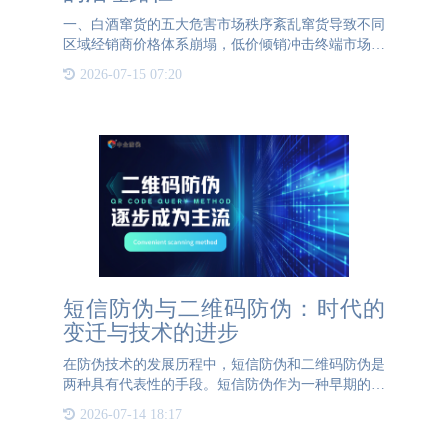
一、白酒窜货的五大危害市场秩序紊乱窜货导致不同
区域经销商价格体系崩塌，低价倾销冲击终端市场。
例如，某品牌在华东市场出现跨省窜货后，终端零售
2026-07-15 07:20
价波动幅度达30%，引发消费者投诉激增。品牌价值
稀释非授权渠道
短信防伪与二维码防伪：时代的
变迁与技术的进步
在防伪技术的发展历程中，短信防伪和二维码防伪是
两种具有代表性的手段。短信防伪作为一种早期的防
伪技术，曾经在市场中占据重要地位。然而，随着科
2026-07-14 18:17
技的进步和消费者需求的变化，二维码防伪逐渐成为
主流，展现出更为