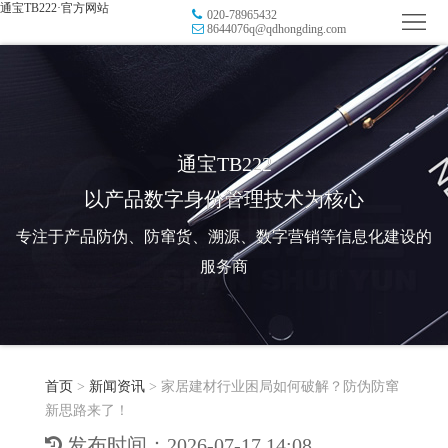
通宝TB222·官方网站
020-78965432
首
8644076q@qdhongding.com
页
品
牌
防
防
窜
RFID
通宝TB222
以产品数字身份管理技术为核心
伪
溯
电
专注于产品防伪、防窜货、溯源、数字营销等信息化建设的
源
子
数
服务商
标
字
智
签
营
慧
行
系
首页
>
新闻资讯
>
家居建材行业困局如何破解？防伪防窜
销
智
业
关
新思路来了！
统
能
应
于
新
发布时间：2026-07-17 14:08