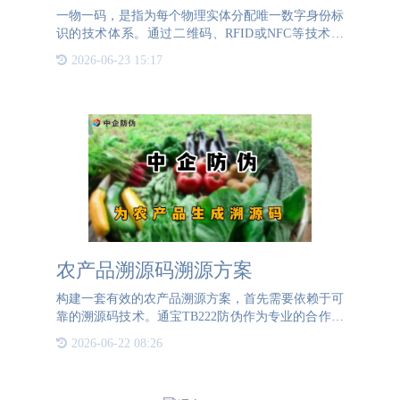
一物一码，是指为每个物理实体分配唯一数字身份标
识的技术体系。通过二维码、RFID或NFC等技术，
将实体产品与数字信息绑定，实现从生产到消费的全
2026-06-23 15:17
链路追踪。这一技术已在多行业深度应用，成为数字
化转型的关键
农产品溯源码溯源方案
构建一套有效的农产品溯源方案，首先需要依赖于可
靠的溯源码技术。通宝TB222防伪作为专业的合作伙
伴，能够为企业提供稳定生成溯源码的服务。我们采
2026-06-22 08:26
用一物一码的原则，确保每一个农产品都拥有独一无
二的溯源标识。消