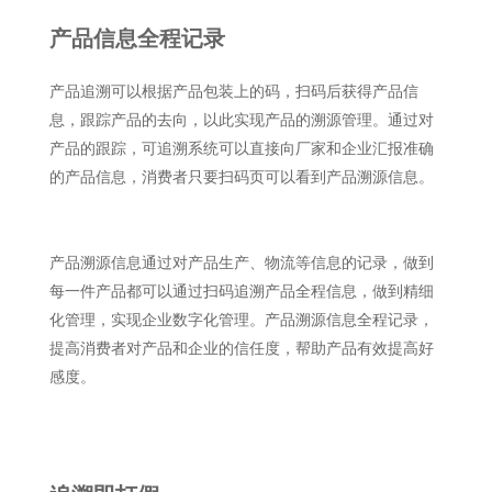
产品信息全程记录
产品追溯可以根据产品包装上的码，扫码后获得产品信
息，跟踪产品的去向，以此实现产品的溯源管理。通过对
产品的跟踪，可追溯系统可以直接向厂家和企业汇报准确
的产品信息，消费者只要扫码页可以看到产品溯源信息。
产品溯源信息通过对产品生产、物流等信息的记录，做到
每一件产品都可以通过扫码追溯产品全程信息，做到精细
化管理，实现企业数字化管理。产品溯源信息全程记录，
提高消费者对产品和企业的信任度，帮助产品有效提高好
感度。