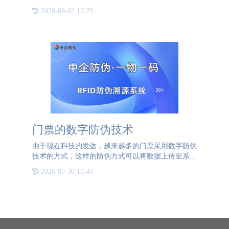
品从生产到销售全过程的追踪和管理。条码追溯平台
2026-06-02 13:29
不仅提高了企业的运营效率，还增强了产品的安全性
和透明度。首先，
门票的数字防伪技术
由于现在科技的发达，越来越多的门票采用数字防伪
技术的方式，这样的防伪方式可以将数据上传至系统
平台，方便了举办方对于消费者信息的统计，同时也
2026-05-30 18:46
能实现更高水准的防伪效果。利用数字防伪技术来做
防伪门票，提高了