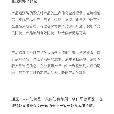
追溯即打假
产品追溯防伪系统对产品的生产信息全部记录，全流程追
踪，实现产品生产、流通、供应、物流、销售各个环节的
全生命周期管理。有效确保每件产品源头可查，实现产品
的防伪。产品追溯有效防伪，让造假者无路可走。
产品追溯平台对产品的去向做到清晰可查，扫码即看，提
升品牌价值，降低了商家的成本。消费者扫码即可清晰查
看产品追溯信息，充分展示产品由生产到物流到资质的记
录，消费者可以确定产品品质，验证产品的真伪。
通宝TB222
防伪是一家集防伪印刷、软件平台研发、在
线赋码设备研发为一体的专业一物一码集成服务商。