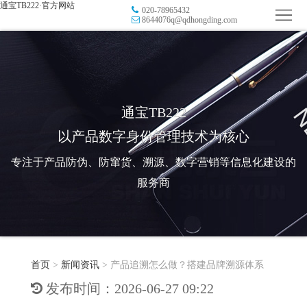
通宝TB222·官方网站
020-78965432
首
8644076q@qdhongding.com
页
品
牌
防
防
窜
RFID
通宝TB222
以产品数字身份管理技术为核心
伪
溯
电
专注于产品防伪、防窜货、溯源、数字营销等信息化建设的
源
子
数
服务商
标
字
智
签
营
慧
行
系
首页
>
新闻资讯
>
产品追溯怎么做？搭建品牌溯源体系
销
智
业
关
发布时间：2026-06-27 09:22
统
能
应
于
新