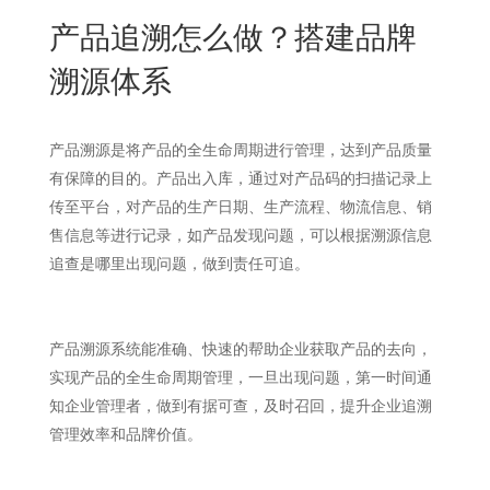
New
产品追溯怎么做？搭建品牌
用
我
闻
日
溯源体系
们
资
文
讯
版
产品溯源是将产品的全生命周期进行管理，达到产品质量
有保障的目的。产品出入库，通过对产品码的扫描记录上
传至平台，对产品的生产日期、生产流程、物流信息、销
售信息等进行记录，如产品发现问题，可以根据溯源信息
追查是哪里出现问题，做到责任可追。
产品溯源系统能准确、快速的帮助企业获取产品的去向，
实现产品的全生命周期管理，一旦出现问题，第一时间通
知企业管理者，做到有据可查，及时召回，提升企业追溯
管理效率和品牌价值。