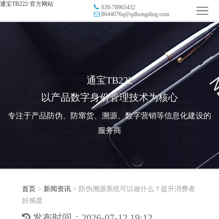
通宝TB222·官方网站
020-78965432
首
8644076q@qdhongding.com
页
品
牌
防
防
窜
RFID
通宝TB222
以产品数字身份管理技术为核心
伪
溯
电
专注于产品防伪、防窜货、溯源、数字营销等信息化建设的
源
子
数
服务商
标
字
智
签
营
慧
行
系
首页
>
新闻资讯
>
防伪溯源系统可以做什么？提升消费者
销
智
业
关
好感度
统
能
应
于
新
发布时间：2026-07-12 19:12