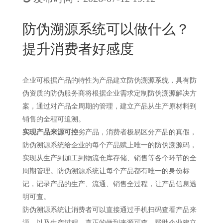
New
用
我
闻
日
防伪溯源系统可以做什么？
们
资
文
提升消费者好感度
讯
版
企业可根据产品的特性为产品建立防伪溯源系统，具有防
伪资质的防伪服务商将根据企业需求定制防伪溯源解决方
案，通过对产品全周期的管理，建立产品从生产原材料到
销售的全程可追溯。
实现产品来源可控
劣产品，消费者极易区分产品的真假，
防伪溯源系统给企业的每个产品赋上唯一的防伪溯源码，
实现从生产到加工到物流仓库存储、销售等各个环节的全
周期管理。防伪溯源系统让每个产品都有唯一的身份标
记，记录产品的生产、流通、销售全过程，让产品信息透
明可查。
防伪溯源系统让消费者可以直接通过手机扫码查看产品来
源，以及生产过程，真正的做到来源可查，帮助企业建立