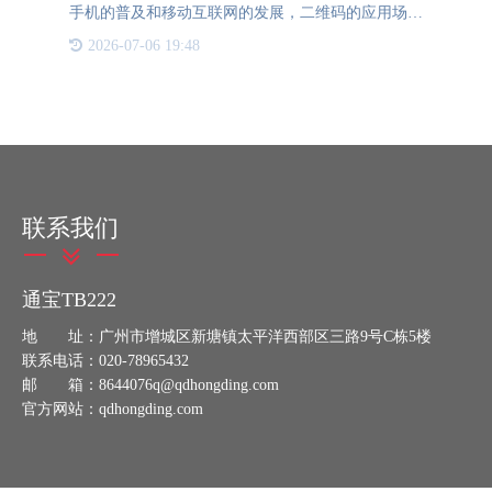
手机的普及和移动互联网的发展，二维码的应用场景
日益多样化，从支付、身份认证到营销推广等领域无
2026-07-06 19:48
处不在。然而，传统的静态二维码存在一定的局限
性，例如无法修改内
联系我们
通宝TB222
地 址：广州市增城区新塘镇太平洋西部区三路9号C栋5楼
联系电话：020-78965432
邮 箱：8644076q@qdhongding.com
官方网站：qdhongding.com