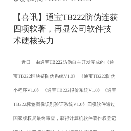
New
用
我
闻
日
【喜讯】通宝TB222防伪连获
们
资
文
四项软著，再显公司软件技
讯
版
术硬核实力
近日，由
通宝TB222
防伪自主开发完成的《通
宝TB222区块链防伪系统V1.0》 《通宝TB222防伪
小程序V1.0》 《通宝TB222报价系统V1.0》《通宝
TB222标签图像识别验证系统V1.0》四项软件通过
国家版权局最终审查，获得计算机软件著作权登记