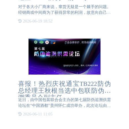
对于各大小厂商来说，窜货无疑是一个棘手的问题。
经销商或中间商为了获得异常的利润，故意向自己辖
区以外的地区倾销产品的行为，而随着电商的流行，
2026-06-19 18:52
这种行为愈发的严重。扰乱了销售市场的价格，品牌
形象遭到损害，还
喜报！热烈庆祝通宝TB222防伪
总经理王秋根当选中包联防伪追
溯委员会副主任
近日，由中国包装联合会主办的第七届防伪追溯供需
论坛在“中国酒都”贵州怀仁成功举办，此次论坛由中
包联防伪追溯委员会，茅台学院和中科天工（武汉）
2026-06-11 11:05
智能技术有限公司共同承办。 本届论坛以“产品品牌
保护，防伪