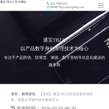
通宝TB222·官方网站
020-78965432
首
8644076q@qdhongding.com
页
品
牌
防
防
窜
RFID
通宝TB222
以产品数字身份管理技术为核心
伪
溯
电
专注于产品防伪、防窜货、溯源、数字营销等信息化建设的
源
子
数
服务商
标
字
智
签
营
慧
行
系
首页
>
新闻资讯
>
【喜讯】通宝TB222防伪连获四项软
销
智
业
关
著，再显公司软件技术硬核实力
统
能
应
于
新
发布时间：2026-07-01 06:20