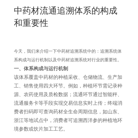
New
中药材流通追溯体系的构成
用
我
闻
日
和重要性
们
资
文
讯
版
今天，我们来介绍一下中药材追溯系统中的：追溯系统体
系构成与运行机制以及中药材追溯系统对行业的重要性。
一、体系构成与运行机制
该体系覆盖中药材的种植采收、仓储物流、生产加
工、销售使用四大环节。例如，种植环节需记录种
源、农药使用及质检数据；流通环节通过智能秤、
流通服务卡等手段实现交易信息实时上传；终端消
费者扫码即可查询药材全生命周期信息，如山东、
浙江等地试点中，消费者可追溯西洋参的种植地环
境参数或饮片加工工艺。