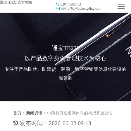
通宝TB222·官方网站
020-78965432
首
8644076q@qdhongding.com
页
品
牌
防
防
窜
RFID
通宝TB222
以产品数字身份管理技术为核心
伪
溯
电
专注于产品防伪、防窜货、溯源、数字营销等信息化建设的
源
子
数
服务商
标
字
智
签
营
慧
行
系
首页
>
新闻资讯
>
中药材流通追溯体系的构成和重要性
销
智
业
关
发布时间：2026-06-02 09:13
统
能
应
于
新