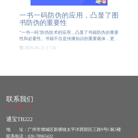
一书一码防伪的应用，凸显了图
书防伪的重要性
“一书一码”防伪技术的应用，凸显了书籍防伪的重要
性和必要性。书籍不仅是传播知识的重要载体，更是
塑造人们思想观念的关键媒介。特别是对于儿童读
2026-05-21 17:56
物，内容的准确性直接关系到他们的认知发展和价值
观形成。因此，确
联系我们
通宝TB222
地 址：广州市增城区新塘镇太平洋西部区三路9号C栋5楼
联系电话：020-78965432