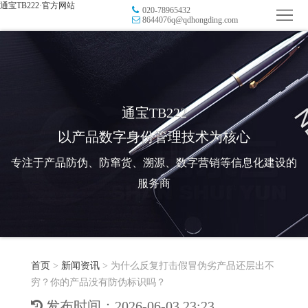
通宝TB222·官方网站
020-78965432
首
8644076q@qdhongding.com
页
品
牌
防
防
窜
RFID
通宝TB222
以产品数字身份管理技术为核心
伪
溯
电
专注于产品防伪、防窜货、溯源、数字营销等信息化建设的
源
子
数
服务商
标
字
智
签
营
慧
行
系
首页
>
新闻资讯
>
为什么反复打击假冒伪劣产品还层出不
销
智
业
关
穷？你的产品没有防伪标识吗？
统
能
应
于
新
发布时间：2026-06-03 23:23