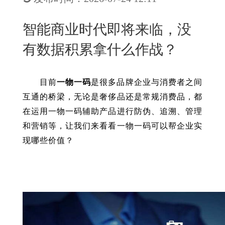
New
用
我
闻
日
智能商业时代即将来临，没
们
资
文
有数据积累拿什么作战？
讯
版
目前
一物一码
是很多品牌企业与消费者之间
互通的桥梁，无论是奢侈品还是常规消费品，都
在运用一物一码辅助产品进行防伪、追溯、管理
和营销等，让我们来看看一物一码可以帮企业实
现哪些价值？