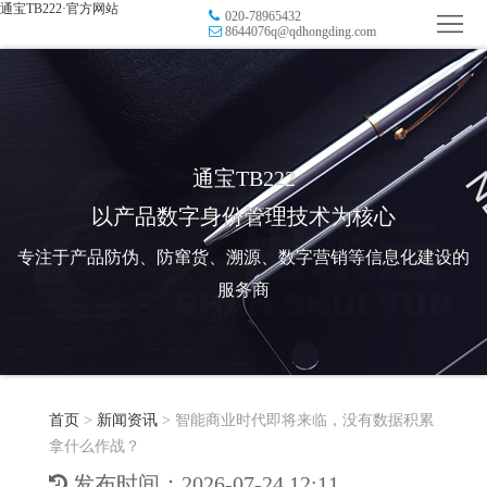
通宝TB222·官方网站
020-78965432
首
8644076q@qdhongding.com
页
品
牌
防
防
窜
RFID
通宝TB222
以产品数字身份管理技术为核心
伪
溯
电
专注于产品防伪、防窜货、溯源、数字营销等信息化建设的
源
子
数
服务商
标
字
智
签
营
慧
行
系
首页
>
新闻资讯
>
智能商业时代即将来临，没有数据积累
销
智
业
关
拿什么作战？
统
能
应
于
新
发布时间：2026-07-24 12:11