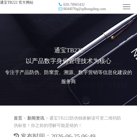
通宝TB222·官方网站
020-78965432
首
8644076q@qdhongding.com
页
品
牌
防
防
窜
RFID
通宝TB222
以产品数字身份管理技术为核心
伪
溯
电
专注于产品防伪、防窜货、溯源、数字营销等信息化建设的
源
子
数
服务商
标
字
智
签
营
慧
行
系
首页
>
新闻资讯
>
通宝TB222防伪独家解读可变二维码防
销
智
业
关
伪标签！你之前的理解可能是错的！
统
能
应
于
新
发布时间：2026-06-25 06:49