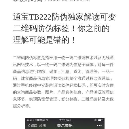
New
用
我
闻
日
通宝TB222防伪独家解读可变
们
资
文
二维码防伪标签！你之前的
讯
版
理解可能是错的！
二维码防伪标签是指应用一物一码二维码技术以及无线通
讯网络技术，以一物一码二维码为信息子载体，对每一件
商品信息进行跟踪、采集、汇总、查询、管理等。一品一
码，建立商品信息管理数据链和整个流通过程监管系统，
通过手机终端中安装的识读软件轻松扫码，即可实时方便
的查询商品参数、图片、产品真伪信息、产品溯源管理信
息环节、实现防窜货管理，积分兑换、二维码营销及大数
据分析等。