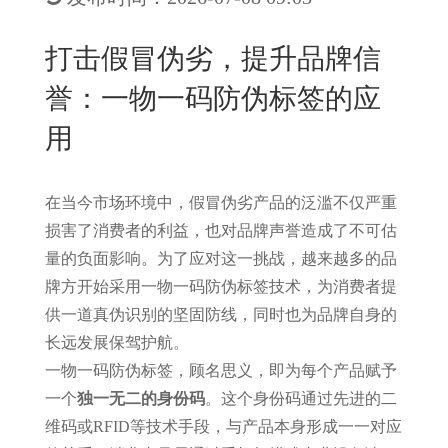
New
用
我
闻
日
打击假冒伪劣，提升品牌信
们
资
文
誉：一物一码防伪标签的应
讯
版
用
在当今市场环境中，假冒伪劣产品的泛滥不仅严重
损害了消费者的利益，也对品牌声誉造成了不可估
量的负面影响。为了应对这一挑战，越来越多的品
牌方开始采用一物一码防伪标签技术，为消费者提
供一道真伪识别的坚固防线，同时也为品牌自身的
长远发展保驾护航。
一物一码防伪标签，顾名思义，即为每个产品赋予
一个
独一无二的身份码
。这个身份码通过先进的二
维码或RFID等技术手段，与产品本身形成一一对应