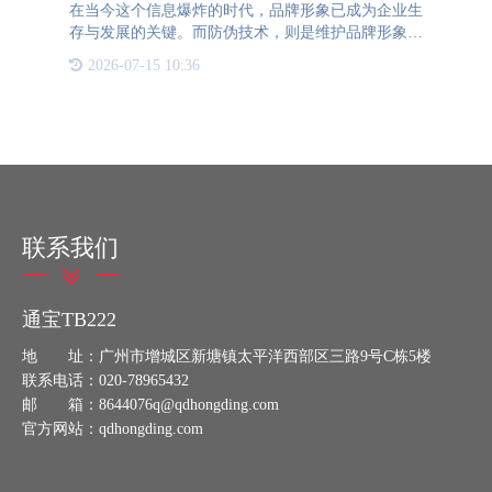
在当今这个信息爆炸的时代，品牌形象已成为企业生
存与发展的关键。而防伪技术，则是维护品牌形象的
重要一环。可变二维码防伪技术，作为新一代防伪技
2026-07-15 10:36
术的佼佼者，正在为企业品牌形象的守护提供强有力
的支持。 可变二
联系我们
通宝TB222
地 址：广州市增城区新塘镇太平洋西部区三路9号C栋5楼
联系电话：020-78965432
邮 箱：8644076q@qdhongding.com
官方网站：qdhongding.com