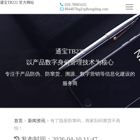
通宝TB222·官方网站
020-78965432
首
8644076q@qdhongding.com
页
品
牌
防
防
窜
RFID
通宝TB222
以产品数字身份管理技术为核心
伪
溯
电
专注于产品防伪、防窜货、溯源、数字营销等信息化建设的
源
子
数
服务商
标
字
智
签
营
慧
行
系
首页
>
新闻资讯
>
有了隐形防窜码，商家刮码窜货不再
销
智
业
关
怕！
统
能
应
于
新
发布时间：2026-04-10 11:47