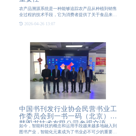
农产品溯源系统是一种能够追踪农产品从种植到销售
全过程的技术手段，它为消费者提供了关于食品来源
的关键信息，有助于增强消费者对产品的信心和满意
2026-04-26 13:07
度。首先，农产品溯源系统的重要性体现在它能够提
高农产品的透明度
中国书刊发行业协会民营书业工
作委员会到一书一码（北京）智
慧图书技术有限公司参观交流
如今，智能科技的概念和运用手段越来越多地融入到
图书产业，智能化元素成为了书业必不可少的重要支