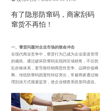
New
用
我
闻
日
有了隐形防窜码，商家刮码
们
资
文
窜货不再怕！
讯
版
一、窜货问题对企业市场的致命冲击
在现代商业竞争中，窜货行为已成为企业渠道管理
的顽疾。通过破坏防窜码实现跨区域销售，不仅扰
乱价格体系，更导致经销商恶性竞争、品牌价值稀
释。传统防窜码因显性特征突出，常被商家通过物
理刮涂方式规避监管，使企业稽查系统形同虚设。